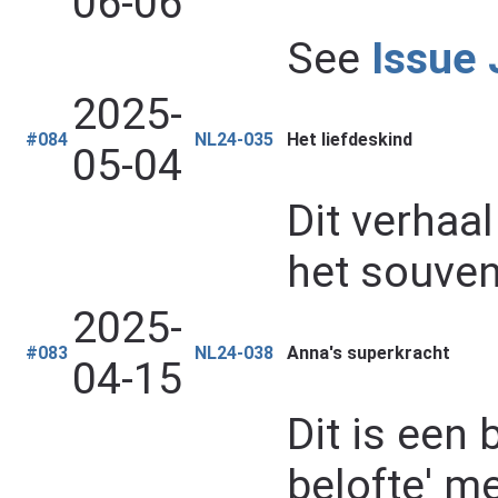
06-06
See
Issue
2025-
#084
NL24-035
Het liefdeskind
05-04
Dit verhaa
het souven
2025-
#083
NL24-038
Anna's superkracht
04-15
Dit is een
belofte' m