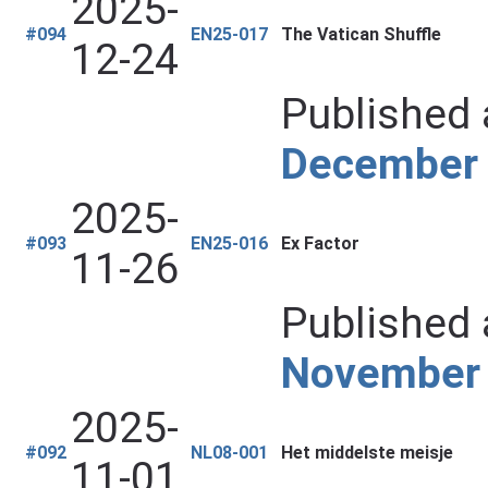
2025-
#094
EN25-017
The Vatican Shuffle
12-24
Published 
December
2025-
#093
EN25-016
Ex Factor
11-26
Published 
November
2025-
#092
NL08-001
Het middelste meisje
11-01