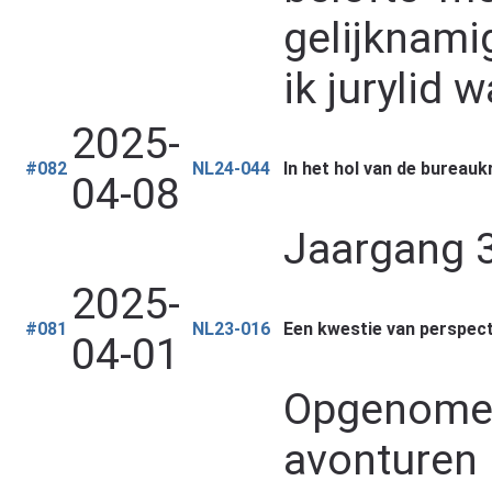
gelijknam
ik jurylid w
2025-
#082
NL24-044
In het hol van de bureau
04-08
Jaargang 3
2025-
#081
NL23-016
Een kwestie van perspect
04-01
Opgenomen 
avonturen 