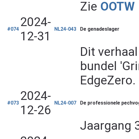
Zie
OOTW
2024-
#074
NL24-043
De genadeslager
12-31
Dit verhaa
bundel 'Gr
EdgeZero.
2024-
#073
NL24-007
De professionele pechvo
12-26
Jaargang 37