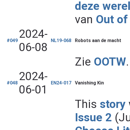
deze were
van
Out of
2024-
#049
NL19-068
Robots aan de macht
06-08
Zie
OOTW
.
2024-
#048
EN24-017
Vanishing Kin
06-01
This
story
Issue 2
(Ju