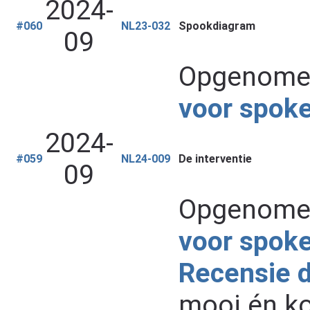
2024-
#060
NL23-032
Spookdiagram
09
Opgenomen
voor spok
2024-
#059
NL24-009
De interventie
09
Opgenomen
voor spok
Recensie 
mooi én ko