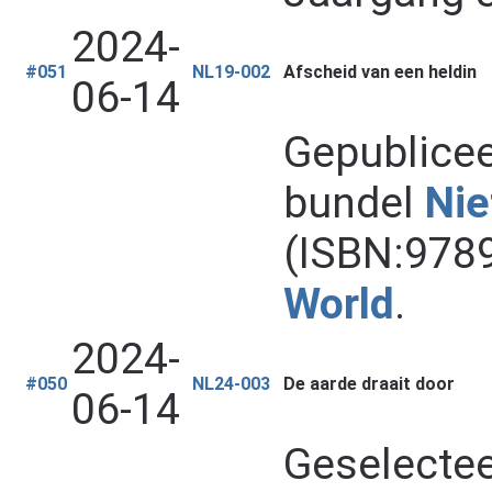
2024-
#051
NL19-002
Afscheid van een heldin
06-14
Gepublicee
bundel
Nie
(ISBN:978
World
.
2024-
#050
NL24-003
De aarde draait door
06-14
Geselectee