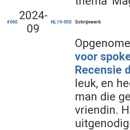
thema 'Mag
2024-
#065
NL19-050
Schrijnwerk
09
Opgenomen
voor spok
Recensie 
leuk, en he
man die ge
vriendin. H
uitgenodig