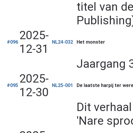
titel van d
Publishing
2025-
#096
NL24-032
Het monster
12-31
Jaargang 3
2025-
#095
NL25-001
De laatste harpij ter were
12-30
Dit verhaa
'Nare sproo