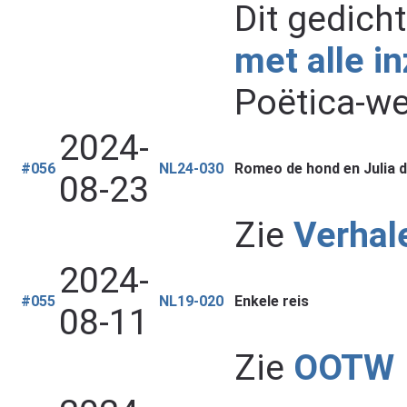
Dit gedich
met alle i
Poëtica-we
2024-
#056
NL24-030
Romeo de hond en Julia d
08-23
Zie
Verhal
2024-
#055
NL19-020
Enkele reis
08-11
Zie
OOTW