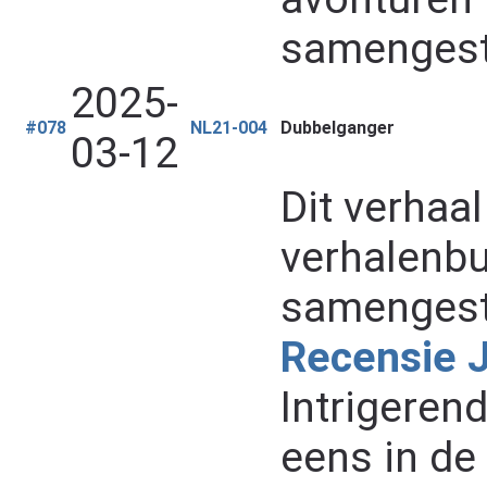
samengest
2025-
#078
NL21-004
Dubbelganger
03-12
Dit verhaa
verhalenb
samengest
Recensie 
Intrigeren
eens in de