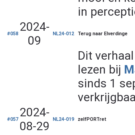
in percepti
2024-
#058
NL24-012
Terug naar Elverdinge
09
Dit verhaa
lezen bij
M
sinds 1 se
verkrijgbaa
2024-
#057
NL24-019
zelfPORTret
08-29