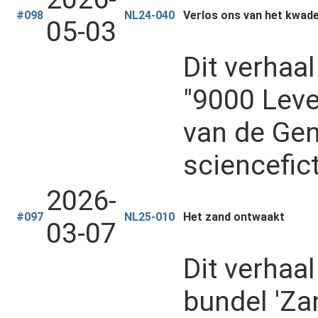
#098
NL24-040
Verlos ons van het kwad
05-03
Dit verhaa
"9000 Leve
van de Ge
sciencefic
2026-
#097
NL25-010
Het zand ontwaakt
03-07
Dit verhaa
bundel 'Za