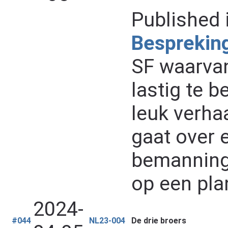
Published 
Besprekin
SF waarvan
lastig te 
leuk verha
gaat over 
bemanning 
op een pla
2024-
#044
NL23-004
De drie broers