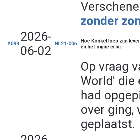
Verschenen
zonder zo
2026-
Hoe Konkelfoes zijn leve
#099
NL21-006
06-02
en het mijne erbij
Op vraag va
World' die 
had opgepi
over ging, 
geplaatst.
2026-