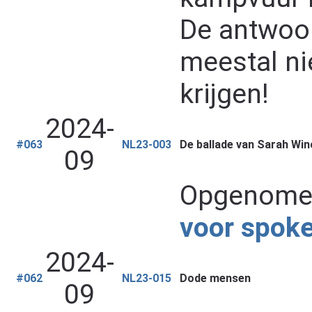
De antwoor
meestal ni
krijgen!
2024-
#063
NL23-003
De ballade van Sarah Wi
09
Opgenomen
voor spok
2024-
#062
NL23-015
Dode mensen
09