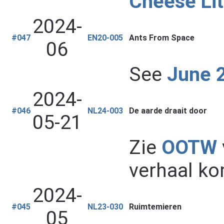
Cheese Lit
2024-
#047
EN20-005
Ants From Space
06
See
June 
2024-
#046
NL24-003
De aarde draait door
05-21
Zie
OOTW
verhaal kom
2024-
#045
NL23-030
Ruimtemieren
05