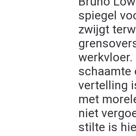
Bruno Lowa
spiegel vo
zwijgt terwi
grensovers
werkvloer. 
schaamte o
vertelling
met morele
niet vergo
stilte is h