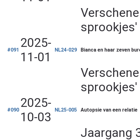
Verschenen
sprookjes'
2025-
#091
NL24-029
Bianca en haar zeven bur
11-01
Verschenen
sprookjes'
2025-
#090
NL25-005
Autopsie van een relatie
10-03
Jaargang 3