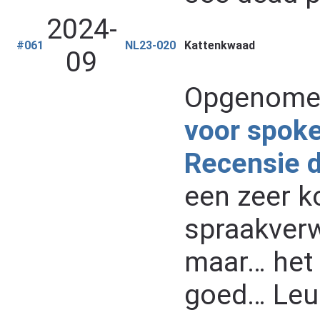
2024-
#061
NL23-020
Kattenkwaad
09
Opgenomen
voor spok
Recensie 
een zeer k
spraakverw
maar… het 
goed… Leu