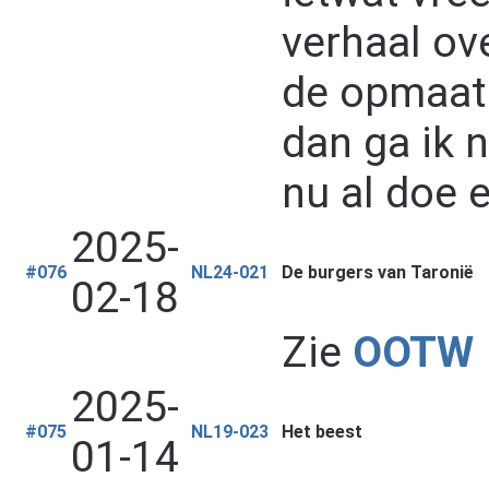
verhaal over
de opmaat 
dan ga ik 
nu al doe 
2025-
#076
NL24-021
De burgers van Taronië
02-18
Zie
OOTW
2025-
#075
NL19-023
Het beest
01-14