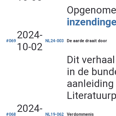
Opgenomen
inzendinge
2024-
#069
NL24-003
De aarde draait door
10-02
Dit verhaa
in de bund
aanleiding
Literatuurp
2024-
#068
NL19-062
Verdommenis