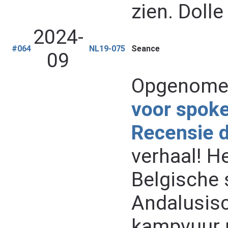
zien. Dolle 
2024-
#064
NL19-075
Seance
09
Opgenomen
voor spok
Recensie 
verhaal! He
Belgische 
Andalusisc
kampvuur m