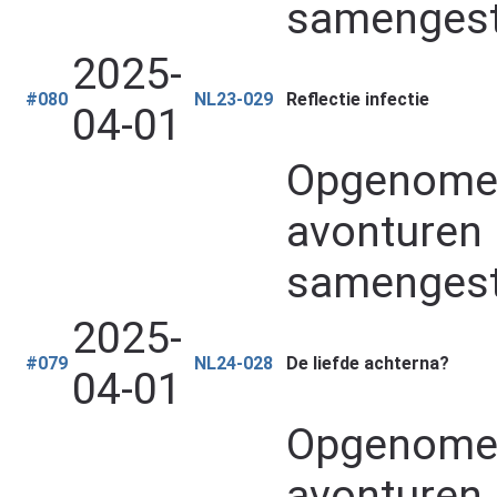
samengest
2025-
#080
NL23-029
Reflectie infectie
04-01
Opgenomen 
avonturen 
samengest
2025-
#079
NL24-028
De liefde achterna?
04-01
Opgenomen 
avonturen 