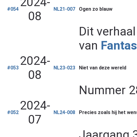
2024-
#054
NL21-007
Ogen zo blauw
08
Dit verhaa
van
Fantas
2024-
#053
NL23-023
Niet van deze wereld
08
Nummer 28
2024-
#052
NL24-008
Precies zoals hij het wen
07
Jaargang 37