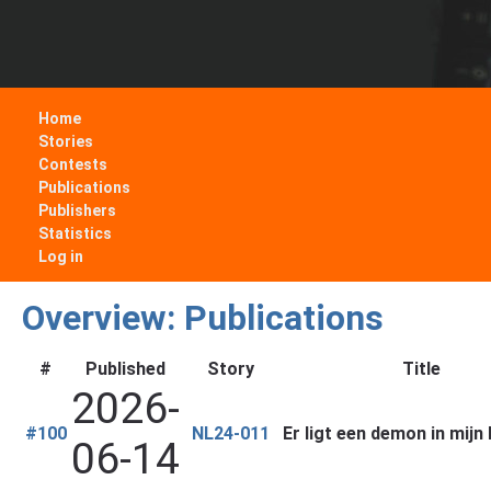
Home
Stories
Contests
Publications
Publishers
Statistics
Log in
Overview: Publications
#
Published
Story
Title
2026-
#100
NL24-011
Er ligt een demon in mijn
06-14