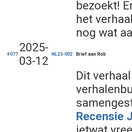
bezoekt! E
het verhaa
nog wat aa
2025-
#077
NL23-002
Brief aan Rob
03-12
Dit verhaa
verhalenb
samengest
Recensie 
ietwat vre