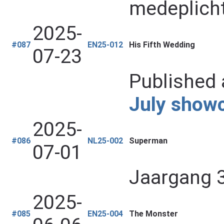
medeplicht
2025-
#087
EN25-012
His Fifth Wedding
07-23
Published 
July show
2025-
#086
NL25-002
Superman
07-01
Jaargang 38
2025-
#085
EN25-004
The Monster