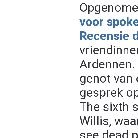
Opgenomen
voor spok
Recensie 
vriendinne
Ardennen. 
genot van e
gesprek op
The sixth 
Willis, waar
see dead p