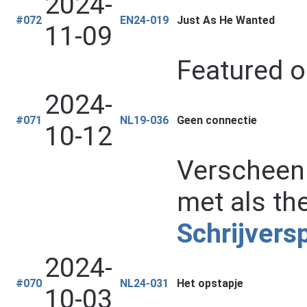
2024-
#072
EN24-019
Just As He Wanted
11-09
Featured 
2024-
#071
NL19-036
Geen connectie
10-12
Verscheen 
met als t
Schrijvers
2024-
#070
NL24-031
Het opstapje
10-03