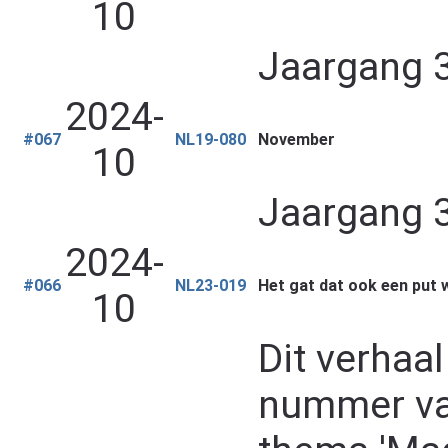
10
Jaargang 37
2024-
#067
NL19-080
November
10
Jaargang 37
2024-
#066
NL23-019
Het gat dat ook een put 
10
Dit verhaa
nummer van