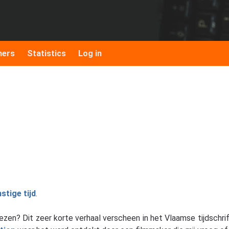
hers
Statistics
Log in
tige tijd
.
n? Dit zeer korte verhaal verscheen in het Vlaamse tijdschrift W