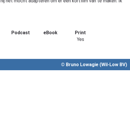
hij het mocht adapteren om er een kortfilm van te maken. Ik
Podcast
eBook
Print
Yes
© Bruno Lowagie (Wil-Low BV)