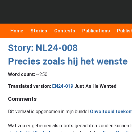
Home
Stories
Contests
Publications
Publis
Story: NL24-008
Precies zoals hij het wenste
Word count:
~250
Translated version:
EN24-019
Just As He Wanted
Comments
Dit verhaal is opgenomen in mijn bundel
Onvoltooid toekoms
Wat zou er gebeuren als robots gedachten zouden kunnen leze