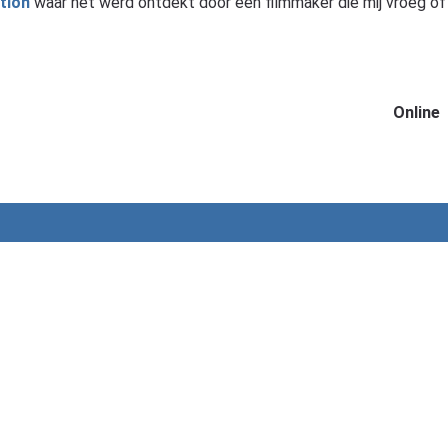
tion
waar het werd ontdekt door een filmmaker die mij vroeg of 
Online