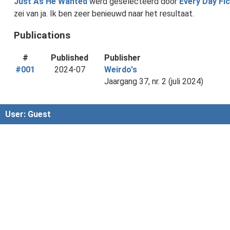
Just As He Wanted
werd geselecteerd door
Every Day Fic
zei van ja. Ik ben zeer benieuwd naar het resultaat.
Publications
#
Published
Publisher
#001
2024-07
Weirdo's
Jaargang 37, nr. 2 (juli 2024)
User: Guest