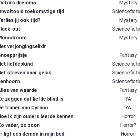
ictors dilemma
Mystery
nvoltooid toekomstige tijd
Scienceficti
erlies jij ook tijd?
Mystery
lack-out
Scienceficti
Monodroom
Mystery
et verjongingselixir
noepprijsje
Fantasy
et liefdeskind
Scienceficti
et streven naar geluk
Scienceficti
Eenhoorn
Scienceficti
lles van waarde
Fantasy
e zeggen dat liefde blind is
YA
e tranen van Cyrano
YA
oe ik zijn ouders leerde kennen
Horror
o vader, zo zoon
Horror?
r ligt een demon in mijn bed
Horror!