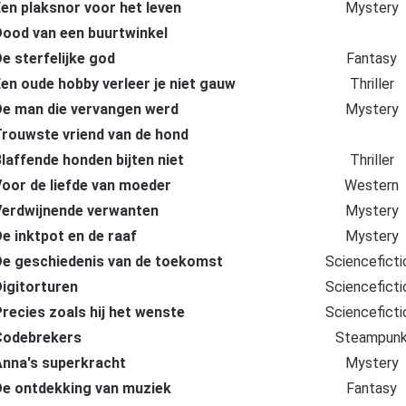
en plaksnor voor het leven
Mystery
ood van een buurtwinkel
e sterfelijke god
Fantasy
en oude hobby verleer je niet gauw
Thriller
e man die vervangen werd
Mystery
rouwste vriend van de hond
laffende honden bijten niet
Thriller
oor de liefde van moeder
Western
erdwijnende verwanten
Mystery
e inktpot en de raaf
Mystery
e geschiedenis van de toekomst
Scienceficti
igitorturen
Scienceficti
recies zoals hij het wenste
Scienceficti
Codebrekers
Steampun
nna's superkracht
Mystery
e ontdekking van muziek
Fantasy