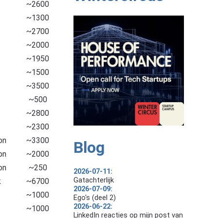
~2600
~1300
~2700
~2000
~1950
~1500
~3500
~500
~2800
~2300
on
~3300
Blog
on
~2000
on
~250
2026-07-11:
Gatachterlijk
k
~6700
2026-07-09:
~1000
Ego's (deel 2)
2026-06-22:
~1000
LinkedIn reacties op mijn post van