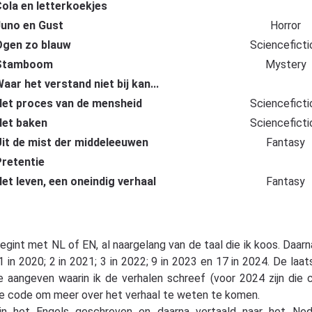
ola en letterkoekjes
uno en Gust
Horror
Ogen zo blauw
Scienceficti
Stamboom
Mystery
aar het verstand niet bij kan...
et proces van de mensheid
Scienceficti
Het baken
Scienceficti
it de mist der middeleeuwen
Fantasy
retentie
et leven, een oneindig verhaal
Fantasy
begint met NL of EN, al naargelang van de taal die ik koos. Daarna
n 2020; 2 in 2021; 3 in 2022; 9 in 2023 en 17 in 2024. De laatst
aangeven waarin ik de verhalen schreef (voor 2024 zijn die c
de code om meer over het verhaal te weten te komen.
in het Engels geschreven en daarna vertaald naar het Ned