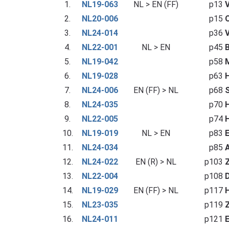
1.
NL19-063
NL > EN (FF)
p13
V
2.
NL20-006
p15
O
3.
NL24-014
p36
V
4.
NL22-001
NL > EN
p45
B
5.
NL19-042
p58
6.
NL19-028
p63
H
7.
NL24-006
EN (FF) > NL
p68
S
8.
NL24-035
p70
H
9.
NL22-005
p74
H
10.
NL19-019
NL > EN
p83
11.
NL24-034
p85
A
12.
NL24-022
EN (R) > NL
p103
Z
13.
NL22-004
p108
D
14.
NL19-029
EN (FF) > NL
p117
H
15.
NL23-035
p119
Z
16.
NL24-011
p121
E