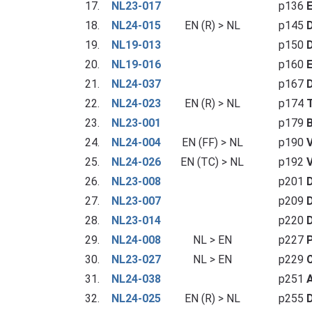
17.
NL23-017
p136
E
18.
NL24-015
EN (R) > NL
p145
D
19.
NL19-013
p150
D
20.
NL19-016
p160
E
21.
NL24-037
p167
D
22.
NL24-023
EN (R) > NL
p174
T
23.
NL23-001
p179
B
24.
NL24-004
EN (FF) > NL
p190
V
25.
NL24-026
EN (TC) > NL
p192
V
26.
NL23-008
p201
D
27.
NL23-007
p209
D
28.
NL23-014
p220
D
29.
NL24-008
NL > EN
p227
P
30.
NL23-027
NL > EN
p229
31.
NL24-038
p251
A
32.
NL24-025
EN (R) > NL
p255
D