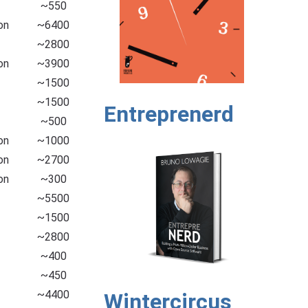
~550
on
~6400
~2800
on
~3900
~1500
~1500
Entreprenerd
~500
on
~1000
on
~2700
on
~300
~5500
~1500
~2800
~400
~450
~4400
Wintercircus