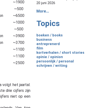
~1900
20 juni 2026
~500
More...
on
~6500
Topics
~1000
~500
boeken / books
on
~3900
business
on
~3700
entreprenerd
film
~1100
kortverhalen / short stories
~1100
opinie / opinion
persoonlijk / personal
~2500
schrijven / writing
 volgt het jaartal.
e drie cijfers zijn
ijfers niet op een
erlands. Van tien