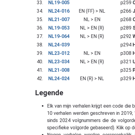
33.
NL19-005
p259
C
34.
NL24-016
EN (FF) > NL
p266
J
35.
NL21-007
NL > EN
p268
36.
NL19-053
NL > EN (R)
p289
37.
NL19-064
NL > EN (R)
p292
W
38.
NL24-039
p294
H
39.
NL23-012
NL > EN
p308
40.
NL23-034
NL > EN (R)
p321
U
41.
NL21-008
p325
P
42.
NL24-024
EN (R) > NL
p329
H
Legende
Elk van mijn verhalen krijgt een code die 
10 verhalen werden geschreven in 2019; 1 i
sinds 2024 volgnummers die de volgorde 
specifieke volgorde gebaseerd). Klik op 
Negen verhalen werden oorspronkelijk 