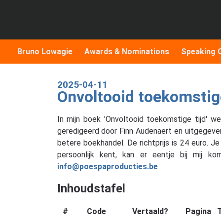
Bruno Lowagie
Awards & Nominations
Speaking 
2025-04-11
Onvoltooid toekomstige
In mijn boek 'Onvoltooid toekomstige tijd' w
geredigeerd door Finn Audenaert en uitgegeve
betere boekhandel. De richtprijs is 24 euro. J
persoonlijk kent, kan er eentje bij mij 
info@poespaproducties.be
Inhoudstafel
#
Code
Vertaald?
Pagina
T