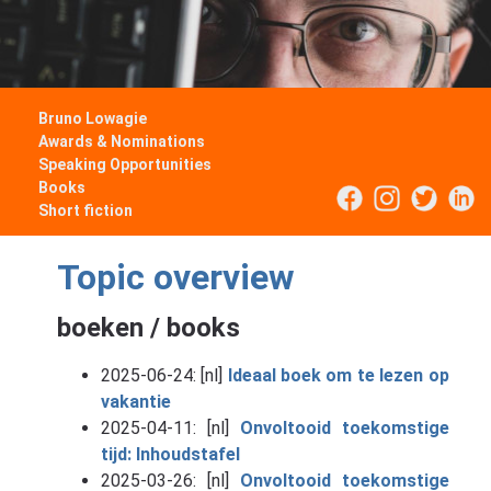
Bruno Lowagie
Awards & Nominations
Speaking Opportunities
Books
Short fiction
Topic overview
boeken / books
2025-06-24: [nl]
Ideaal boek om te lezen op
vakantie
2025-04-11: [nl]
Onvoltooid toekomstige
tijd: Inhoudstafel
2025-03-26: [nl]
Onvoltooid toekomstige