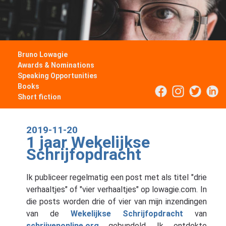
Bruno Lowagie
Awards & Nominations
Speaking Opportunities
Books
Short fiction
2019-11-20
1 jaar Wekelijkse
Schrijfopdracht
Ik publiceer regelmatig een post met als titel "drie
verhaaltjes" of "vier verhaaltjes" op lowagie.com. In
die posts worden drie of vier van mijn inzendingen
van de
Wekelijkse Schrijfopdracht
van
schrijvenonline.org
gebundeld. Ik ontdekte