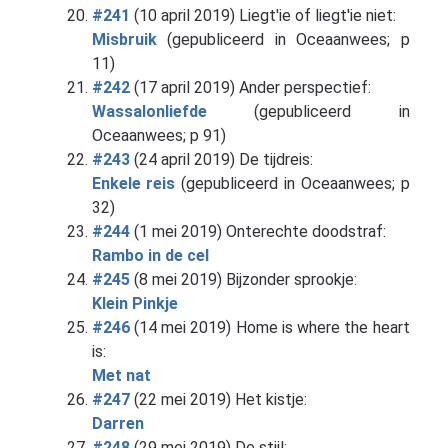
#241
(10 april 2019) Liegt'ie of liegt'ie niet:
Misbruik
(gepubliceerd in Oceaanwees; p
11)
#242
(17 april 2019) Ander perspectief:
Wassalonliefde
(gepubliceerd in
Oceaanwees; p 91)
#243
(24 april 2019) De tijdreis:
Enkele reis
(gepubliceerd in Oceaanwees; p
32)
#244
(1 mei 2019) Onterechte doodstraf:
Rambo in de cel
#245
(8 mei 2019) Bijzonder sprookje:
Klein Pinkje
#246
(14 mei 2019) Home is where the heart
is:
Met nat
#247
(22 mei 2019) Het kistje:
Darren
#248
(29 mei 2019) De stijl: