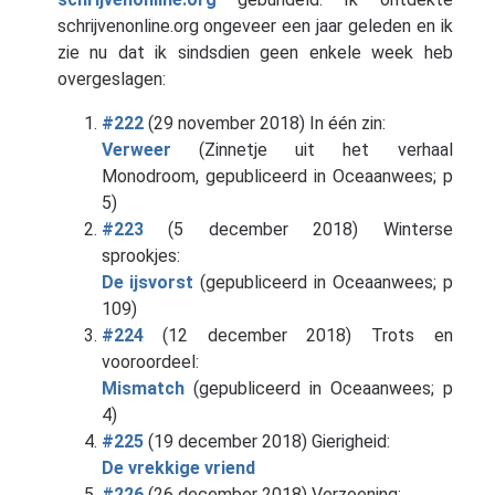
schrijvenonline.org ongeveer een jaar geleden en ik
zie nu dat ik sindsdien geen enkele week heb
overgeslagen:
#222
(29 november 2018) In één zin:
Verweer
(Zinnetje uit het verhaal
Monodroom, gepubliceerd in Oceaanwees; p
5)
#223
(5 december 2018) Winterse
sprookjes:
De ijsvorst
(gepubliceerd in Oceaanwees; p
109)
#224
(12 december 2018) Trots en
vooroordeel:
Mismatch
(gepubliceerd in Oceaanwees; p
4)
#225
(19 december 2018) Gierigheid:
De vrekkige vriend
#226
(26 december 2018) Verzoening: