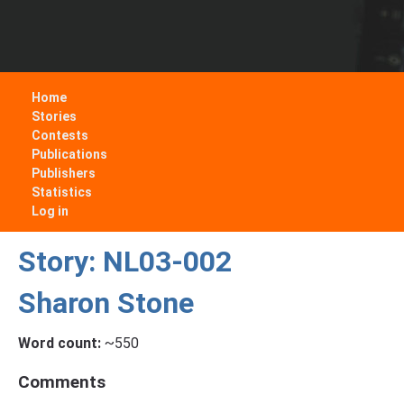
Home
Stories
Contests
Publications
Publishers
Statistics
Log in
Story: NL03-002
Sharon Stone
Word count:
~550
Comments