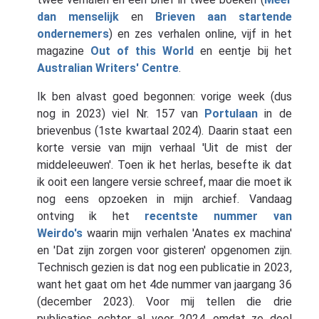
dan menselijk
en
Brieven aan startende
ondernemers
) en zes verhalen online, vijf in het
magazine
Out of this World
en eentje bij het
Australian Writers' Centre
.
Ik ben alvast goed begonnen: vorige week (dus
nog in 2023) viel Nr. 157 van
Portulaan
in de
brievenbus (1ste kwartaal 2024). Daarin staat een
korte versie van mijn verhaal 'Uit de mist der
middeleeuwen'. Toen ik het herlas, besefte ik dat
ik ooit een langere versie schreef, maar die moet ik
nog eens opzoeken in mijn archief. Vandaag
ontving ik het
recentste nummer van
Weirdo's
waarin mijn verhalen 'Anates ex machina'
en 'Dat zijn zorgen voor gisteren' opgenomen zijn.
Technisch gezien is dat nog een publicatie in 2023,
want het gaat om het 4de nummer van jaargang 36
(december 2023). Voor mij tellen die drie
publicaties echter al voor 2024, omdat ze deel