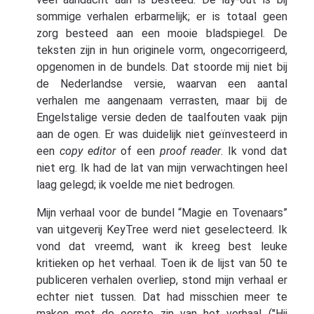
sommige verhalen erbarmelijk; er is totaal geen
zorg besteed aan een mooie bladspiegel. De
teksten zijn in hun originele vorm, ongecorrigeerd,
opgenomen in de bundels. Dat stoorde mij niet bij
de Nederlandse versie, waarvan een aantal
verhalen me aangenaam verrasten, maar bij de
Engelstalige versie deden de taalfouten vaak pijn
aan de ogen. Er was duidelijk niet geïnvesteerd in
een
copy editor
of een
proof reader
. Ik vond dat
niet erg. Ik had de lat van mijn verwachtingen heel
laag gelegd; ik voelde me niet bedrogen.
Mijn verhaal voor de bundel “Magie en Tovenaars”
van uitgeverij KeyTree werd niet geselecteerd. Ik
vond dat vreemd, want ik kreeg best leuke
kritieken op het verhaal. Toen ik de lijst van 50 te
publiceren verhalen overliep, stond mijn verhaal er
echter niet tussen. Dat had misschien meer te
maken met de eerste zin van het verhaal ("Hij