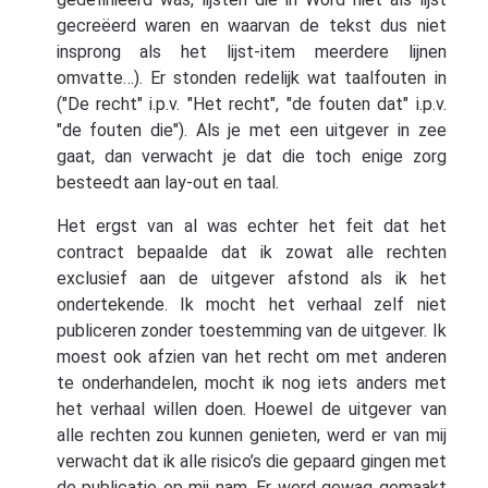
gecreëerd waren en waarvan de tekst dus niet
insprong als het lijst-item meerdere lijnen
omvatte…). Er stonden redelijk wat taalfouten in
("De recht" i.p.v. "Het recht", "de fouten dat" i.p.v.
"de fouten die"). Als je met een uitgever in zee
gaat, dan verwacht je dat die toch enige zorg
besteedt aan lay-out en taal.
Het ergst van al was echter het feit dat het
contract bepaalde dat ik zowat alle rechten
exclusief aan de uitgever afstond als ik het
ondertekende. Ik mocht het verhaal zelf niet
publiceren zonder toestemming van de uitgever. Ik
moest ook afzien van het recht om met anderen
te onderhandelen, mocht ik nog iets anders met
het verhaal willen doen. Hoewel de uitgever van
alle rechten zou kunnen genieten, werd er van mij
verwacht dat ik alle risico’s die gepaard gingen met
de publicatie op mij nam. Er werd gewag gemaakt