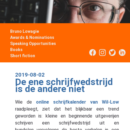
Bruno Lowagie
Awards & Nominations
Speaking Opportunities
Books
Short fiction
2019-08-02
De ene schrijfwedstrijd
is de andere niet
Wie de
online schrijfkalender van Wil-Low
raadpleegt, ziet dat het blijkbaar een trend
geworden is: kleine en beginnende uitgeverijen
schrijven een schrijfwedstrijd uit en
bundelen vervolgens de beste verhalen in een