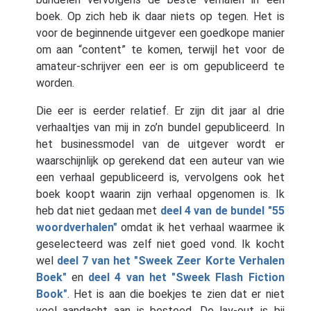
boek. Op zich heb ik daar niets op tegen. Het is
voor de beginnende uitgever een goedkope manier
om aan “content” te komen, terwijl het voor de
amateur-schrijver een eer is om gepubliceerd te
worden.
Die eer is eerder relatief. Er zijn dit jaar al drie
verhaaltjes van mij in zo’n bundel gepubliceerd. In
het businessmodel van de uitgever wordt er
waarschijnlijk op gerekend dat een auteur van wie
een verhaal gepubliceerd is, vervolgens ook het
boek koopt waarin zijn verhaal opgenomen is. Ik
heb dat niet gedaan met
deel 4 van de bundel "55
woordverhalen"
omdat ik het verhaal waarmee ik
geselecteerd was zelf niet goed vond. Ik kocht
wel
deel 7 van het "Sweek Zeer Korte Verhalen
Boek"
en
deel 4 van het "Sweek Flash Fiction
Book"
. Het is aan die boekjes te zien dat er niet
veel aandacht aan is besteed. De lay-out is bij