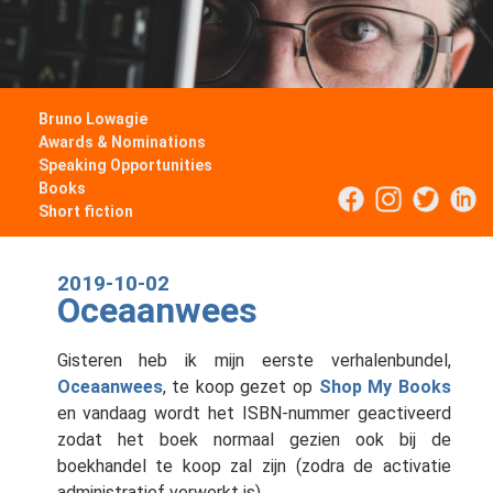
Bruno Lowagie
Awards & Nominations
Speaking Opportunities
Books
Short fiction
2019-10-02
Oceaanwees
Gisteren heb ik mijn eerste verhalenbundel,
Oceaanwees
, te koop gezet op
Shop My Books
en vandaag wordt het ISBN-nummer geactiveerd
zodat het boek normaal gezien ook bij de
boekhandel te koop zal zijn (zodra de activatie
administratief verwerkt is).