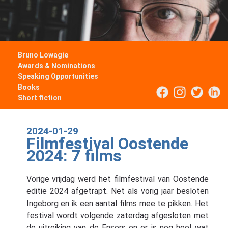
Bruno Lowagie
Awards & Nominations
Speaking Opportunities
Books
Short fiction
2024-01-29
Filmfestival Oostende
2024: 7 films
Vorige vrijdag werd het filmfestival van Oostende
editie 2024 afgetrapt. Net als vorig jaar besloten
Ingeborg en ik een aantal films mee te pikken. Het
festival wordt volgende zaterdag afgesloten met
de uitreiking van de Ensors en er is nog heel wat