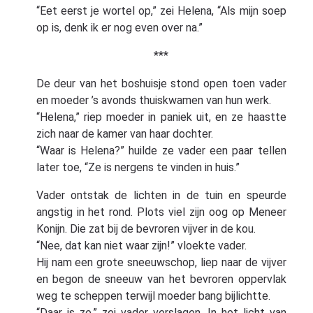
“Eet eerst je wortel op,” zei Helena, “Als mijn soep
op is, denk ik er nog even over na.”
***
De deur van het boshuisje stond open toen vader
en moeder ’s avonds thuiskwamen van hun werk.
“Helena,” riep moeder in paniek uit, en ze haastte
zich naar de kamer van haar dochter.
“Waar is Helena?” huilde ze vader een paar tellen
later toe, “Ze is nergens te vinden in huis.”
Vader ontstak de lichten in de tuin en speurde
angstig in het rond. Plots viel zijn oog op Meneer
Konijn. Die zat bij de bevroren vijver in de kou.
“Nee, dat kan niet waar zijn!” vloekte vader.
Hij nam een grote sneeuwschop, liep naar de vijver
en begon de sneeuw van het bevroren oppervlak
weg te scheppen terwijl moeder bang bijlichtte.
“Daar is ze,” zei vader verslagen. In het licht van