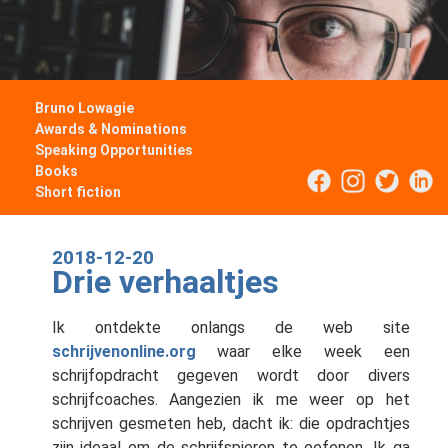
Bruno Lowagie
Awards & Nominations
Speaking Opportunities
Books
Short fiction
2018-12-20
Drie verhaaltjes
Ik ontdekte onlangs de web site
schrijvenonline.org
waar elke week een
schrijfopdracht gegeven wordt door divers
schrijfcoaches. Aangezien ik me weer op het
schrijven gesmeten heb, dacht ik: die opdrachtjes
zijn ideaal om de schrijfspieren te oefenen. Ik ga