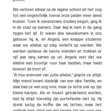
We verloren elkaar na de lagere school uit het oog
tot een ongelofelijk toeval onze paden weer deed
kruisen. Toen ik universitaire studies begon, ging ik
in de stad op kamers. Daar liep ik hem in de gang
tegen het lijf. Er waren drie nieuwkomers in ons
gebouw: hij, ik, en Angela, een knappe studente
waar we allebei op slag verliefd op werden. We
werden opnieuw de beste vrienden en trokken er
vijf jaar lang samen op uit. Angela wist dat we
allebei een boontje voor haar hadden, maar hield
bewust de boot af.
"Ik hou evenveel van jullie allebei,"
grapte ze altijd.
Mijn vriend kwam duidelijk van een rijke familie, en
daar had ze wel oog voor, maar ze lette ook op zijn
kleine kantjes. Als er moest getrakteerd worden,
had hij altijd toevallig zijn portefeuille niet bij. Hij
dronk lustig de koffie die wij zetten, maar het
ontbrak hem altijd net dat beetje tijd om voor ons