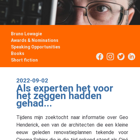
Bruno Lowagie
Awards & Nominations
Speaking Opportunities
Books
Short fiction
2022-09-02
Als experten het voor
het zeggen hadden
gehad...
Tijdens mijn zoektocht naar informatie over Geo
Henderick, een van de architecten die een kleine
eeuw geleden renovatieplannen tekende voor
Cinema Sphinx die in die tijd gekend stond als Ciné